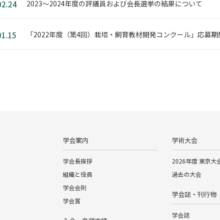
2023～2024年度の評議員および会長選挙の結果について
02.24
「2022年度（第4回）栽培・飼育教材開発コンクール」応募期間を
01.15
学会案内
学術大会
学会長挨拶
2026年度 東京大
組織と役員
過去の大会
学会会則
学会誌・刊行物
学会賞
学会誌