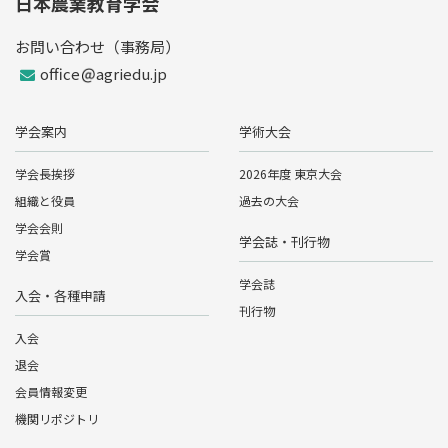
日本農業教育学会
お問い合わせ（事務局）
office
agriedu.jp
学会案内
学術大会
学会長挨拶
2026年度 東京大会
組織と役員
過去の大会
学会会則
学会誌・刊行物
学会賞
学会誌
入会・各種申請
刊行物
入会
退会
会員情報変更
機関リポジトリ