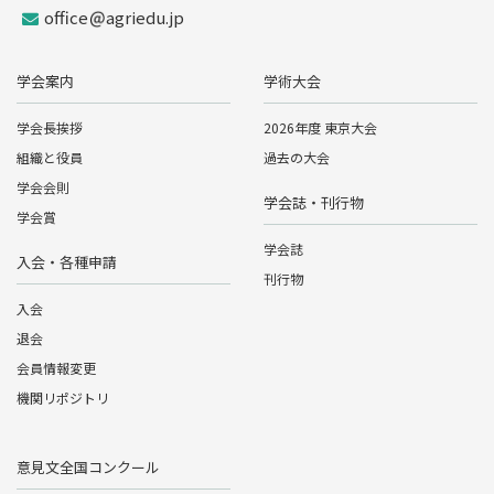
office
agriedu.jp
学会案内
学術大会
学会長挨拶
2026年度 東京大会
組織と役員
過去の大会
学会会則
学会誌・刊行物
学会賞
学会誌
入会・各種申請
刊行物
入会
退会
会員情報変更
機関リポジトリ
意見文全国コンクール