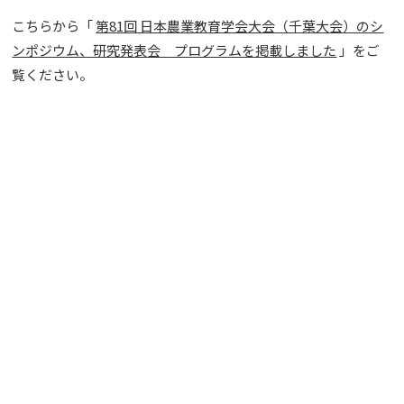
こちらから「
第81回 日本農業教育学会大会（千葉大会）のシ
ンポジウム、研究発表会 プログラムを掲載しました
」をご
覧ください。