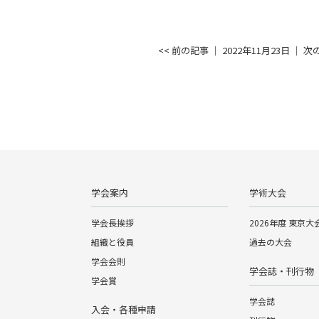
<< 前の記事
│ 2022年11月23日 │
次の
学会案内
学術大会
学会長挨拶
2026年度 東京大
組織と役員
過去の大会
学会会則
学会誌・刊行物
学会賞
学会誌
入会・各種申請