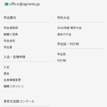
office
agriedu.jp
学会案内
学術大会
学会長挨拶
2026年度 東京大会
組織と役員
過去の大会
学会会則
学会誌・刊行物
学会賞
学会誌
入会・各種申請
刊行物
入会
退会
会員情報変更
機関リポジトリ
意見文全国コンクール