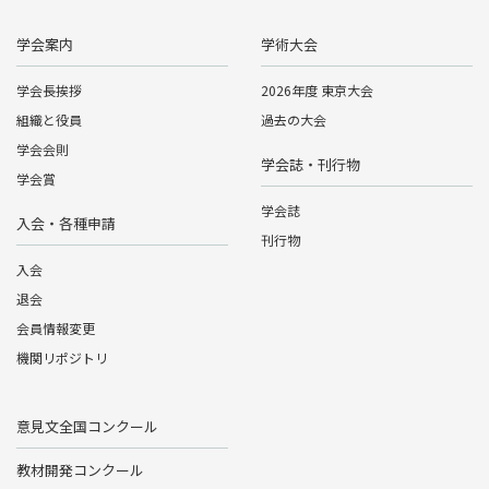
学会案内
学術大会
学会長挨拶
2026年度 東京大会
組織と役員
過去の大会
学会会則
学会誌・刊行物
学会賞
学会誌
入会・各種申請
刊行物
入会
退会
会員情報変更
機関リポジトリ
意見文全国コンクール
教材開発コンクール