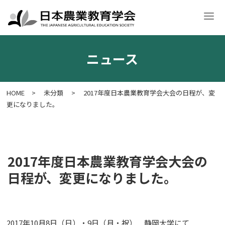
ニュース
学会案内
入会・各種申請
学術大会
学会誌・刊行物
意見文
HOME
>
未分類
>
2017年度日本農業教育学会大会の日程が、変
更になりました。
2017年度日本農業教育学会大会の
日程が、変更になりました。
2017年10月8日（日）・9日（月・祝） 静岡大学にて