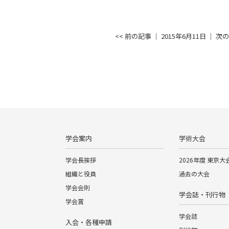
<< 前の記事
│ 2015年6月11日 │
次の
学会案内
学術大会
学会長挨拶
2026年度 東京大
組織と役員
過去の大会
学会会則
学会誌・刊行物
学会賞
学会誌
入会・各種申請