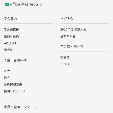
office
agriedu.jp
学会案内
学術大会
学会長挨拶
2026年度 東京大会
組織と役員
過去の大会
学会会則
学会誌・刊行物
学会賞
学会誌
入会・各種申請
刊行物
入会
退会
会員情報変更
機関リポジトリ
意見文全国コンクール