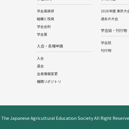
学会長挨拶
2026年度 東京大
組織と役員
過去の大会
学会会則
学会誌・刊行物
学会賞
学会誌
入会・各種申請
刊行物
入会
退会
会員情報変更
機関リポジトリ
 The Japanese Agricultural Education Society All Right Reserve